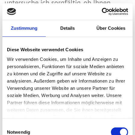
untersuche ich sorgfältig, ob Ihnen
Verfahrenskostenhilfe zusteht. So
bleiben auch finanzielle Aspekte immer
Zustimmung
Details
Über Cookies
im Blick.
Diese Webseite verwendet Cookies
Wir verwenden Cookies, um Inhalte und Anzeigen zu
personalisieren, Funktionen für soziale Medien anbieten
zu können und die Zugriffe auf unsere Website zu
analysieren. Außerdem geben wir Informationen zu Ihrer
Verwendung unserer Website an unsere Partner für
soziale Medien, Werbung und Analysen weiter. Unsere
Partner führen diese Informationen möglicherweise mit
weiteren Daten zusammen, die Sie ihnen bereitgestellt
haben oder die sie im Rahmen Ihrer Nutzung der Dienste
gesammelt haben.
Einwilligungsauswahl
Notwendig