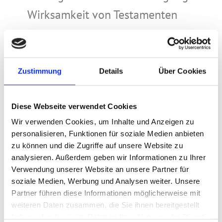
Wirksamkeit von Testamenten
Beratung zum Widerruf bereits
errichteter Testamente oder der
Vertretung im außergerichtlichen
Zustimmung
Details
Über Cookies
und gerichtlichen Verfahren
Diese Webseite verwendet Cookies
Geltendmachung von
Wir verwenden Cookies, um Inhalte und Anzeigen zu
Pflichtteilsansprüchen oder von
personalisieren, Funktionen für soziale Medien anbieten
zu können und die Zugriffe auf unsere Website zu
Auskunftsansprüchen gegen die
analysieren. Außerdem geben wir Informationen zu Ihrer
Erben und Dritte
Verwendung unserer Website an unsere Partner für
soziale Medien, Werbung und Analysen weiter. Unsere
Beratung von
Partner führen diese Informationen möglicherweise mit
weiteren Daten zusammen, die Sie ihnen bereitgestellt
Testamentsvollstreckern im Amt der
haben oder die sie im Rahmen Ihrer Nutzung der Dienste